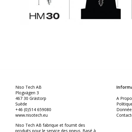
Niso Tech AB
Inform
Plogvägen 3
A Propo
467 30 Grästorp
Politiqu
Suède
Donnée
+46 (0)514 659080
Contact
www.nisotech.eu
Niso Tech AB fabrique et fournit des
produits pour le service des pneus. Basé à